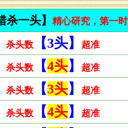
错杀一头】
精心研究，第一时
【3头】
杀头数
超准
【
4头
】
杀头数
超准
【
3头
】
杀头数
超准
【
4头
】
杀头数
超准