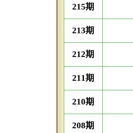
215期
213期
212期
211期
210期
208期