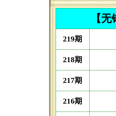
【无
219期
218期
217期
216期