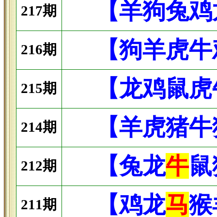
【羊狗兔鸡
217期
【狗羊虎牛
216期
【龙鸡鼠虎
215期
【羊虎猪牛
214期
【兔龙
牛
鼠
212期
【鸡龙
马
猴
211期