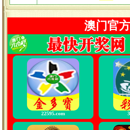
澳门官
22595.com
3