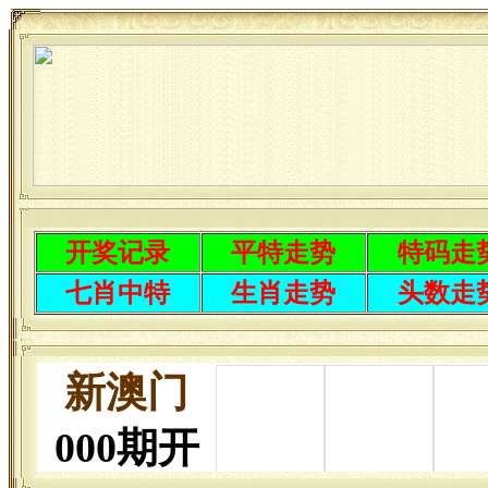
开奖记录
平特走势
特码走
七肖中特
生肖走势
头数走