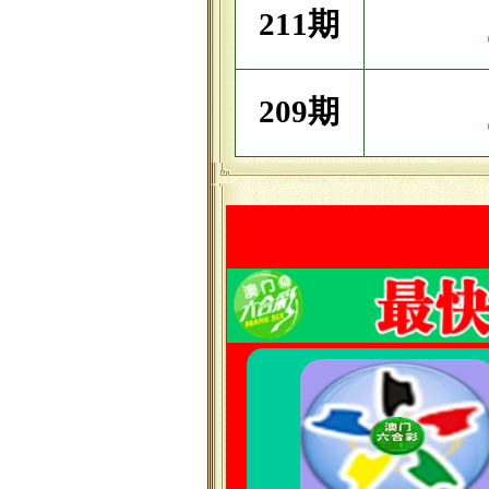
211期
209期