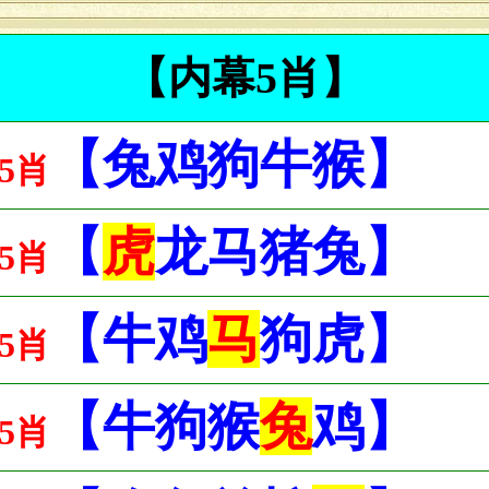
【内幕5肖】
【兔鸡狗牛猴】
5肖
【
虎
龙马猪兔】
5肖
【牛鸡
马
狗虎】
5肖
【牛狗猴
兔
鸡】
5肖