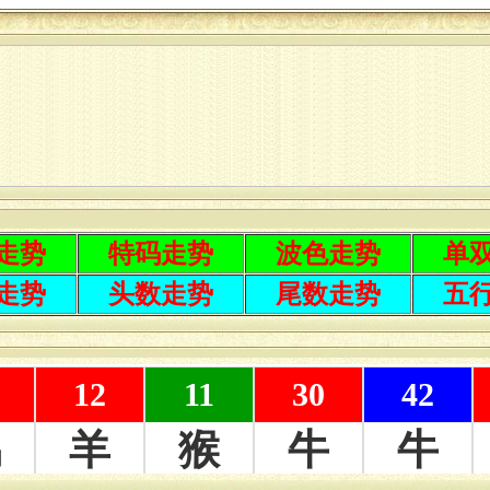
走势
特码走势
波色走势
单
走势
头数走势
尾数走势
五