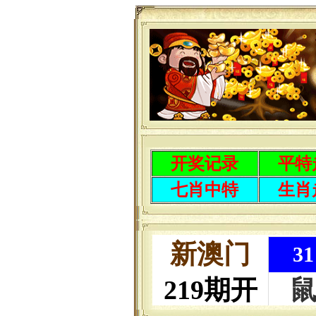
开奖记录
平特
七肖中特
生肖