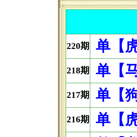
单【
220期
单【
218期
单【
217期
单【
216期