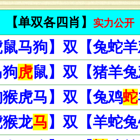
【单双各四肖】
实力公开
虎鼠马狗】双【兔蛇羊
马狗
虎
鼠】双【猪羊兔
狗猴虎马】双【兔鸡
蛇
虎猴龙
马
】双【羊蛇兔